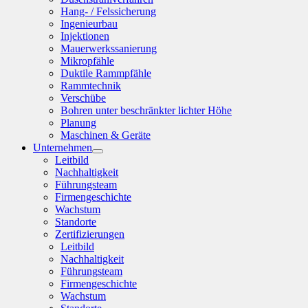
Hang- / Felssicherung
Ingenieurbau
Injektionen
Mauerwerkssanierung
Mikropfähle
Duktile Rammpfähle
Rammtechnik
Verschübe
Bohren unter beschränkter lichter Höhe
Planung
Maschinen & Geräte
Unternehmen
Leitbild
Nachhaltigkeit
Führungsteam
Firmengeschichte
Wachstum
Standorte
Zertifizierungen
Leitbild
Nachhaltigkeit
Führungsteam
Firmengeschichte
Wachstum