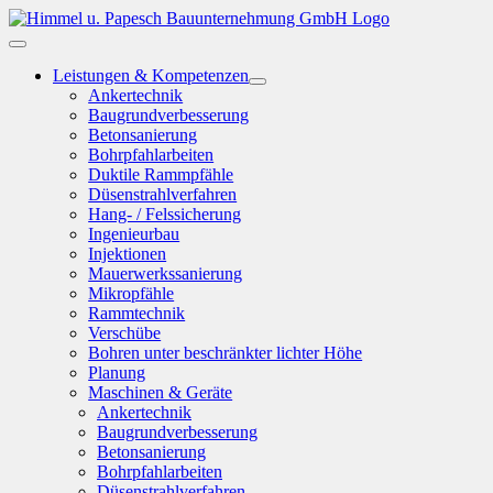
Zum
Inhalt
Toggle
springen
Navigation
Leistungen & Kompetenzen
Ankertechnik
Baugrundverbesserung
Betonsanierung
Bohrpfahlarbeiten
Duktile Rammpfähle
Düsenstrahlverfahren
Hang- / Felssicherung
Ingenieurbau
Injektionen
Mauerwerkssanierung
Mikropfähle
Rammtechnik
Verschübe
Bohren unter beschränkter lichter Höhe
Planung
Maschinen & Geräte
Ankertechnik
Baugrundverbesserung
Betonsanierung
Bohrpfahlarbeiten
Düsenstrahlverfahren