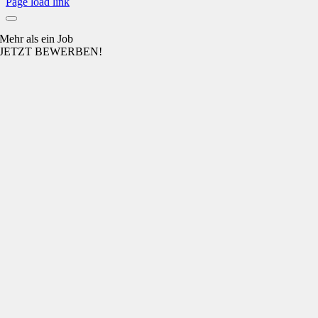
Page load link
Mehr als ein Job
JETZT BEWERBEN!
Nach
oben