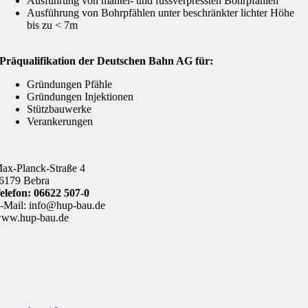
Ausführung von mantel- und fussverpressten Bohrpfählen
Ausführung von Bohrpfählen unter beschränkter lichter Höhe
bis zu < 7m
Präqualifikation der Deutschen Bahn AG für:
Gründungen Pfähle
Gründungen Injektionen
Stützbauwerke
Verankerungen
ax-Planck-Straße 4
6179 Bebra
elefon: 06622 507-0
-Mail: info@hup-bau.de
ww.hup-bau.de