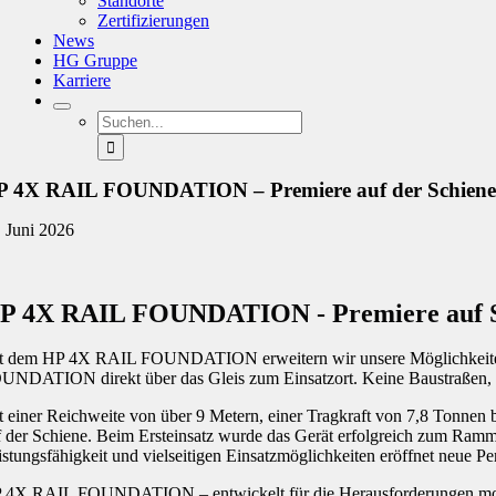
Standorte
Zertifizierungen
News
HG Gruppe
Karriere
Suche
nach:
P 4X RAIL FOUNDATION – Premiere auf der Schiene
. Juni 2026
P 4X RAIL FOUNDATION - Premiere auf S
t dem HP 4X RAIL FOUNDATION erweitern wir unsere Möglichkeiten für
UNDATION direkt über das Gleis zum Einsatzort. Keine Baustraßen, k
t einer Reichweite von über 9 Metern, einer Tragkraft von 7,8 Tonnen b
f der Schiene. Beim Ersteinsatz wurde das Gerät erfolgreich zum Ramm
istungsfähigkeit und vielseitigen Einsatzmöglichkeiten eröffnet neue P
 4X RAIL FOUNDATION – entwickelt für die Herausforderungen mode