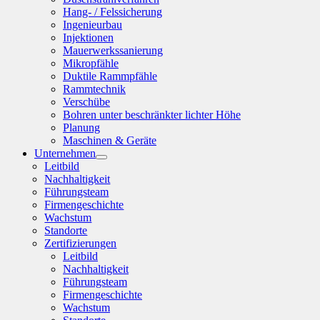
Hang- / Felssicherung
Ingenieurbau
Injektionen
Mauerwerkssanierung
Mikropfähle
Duktile Rammpfähle
Rammtechnik
Verschübe
Bohren unter beschränkter lichter Höhe
Planung
Maschinen & Geräte
Unternehmen
Leitbild
Nachhaltigkeit
Führungsteam
Firmengeschichte
Wachstum
Standorte
Zertifizierungen
Leitbild
Nachhaltigkeit
Führungsteam
Firmengeschichte
Wachstum