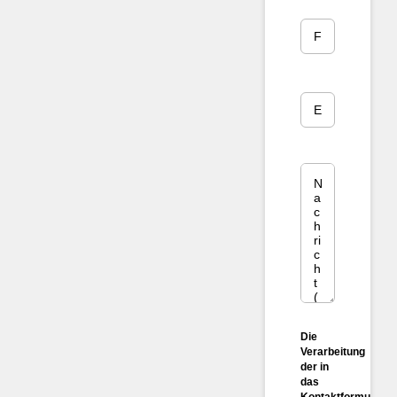
Die
Verarbeitung
der in
das
Kontaktformular