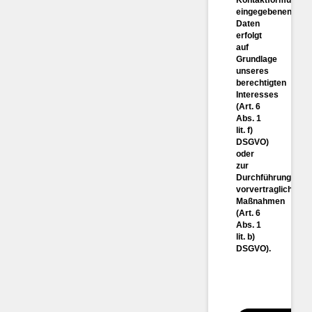
eingegebenen
Daten
erfolgt
auf
Grundlage
unseres
berechtigten
Interesses
(Art. 6
Abs. 1
lit. f)
DSGVO)
oder
zur
Durchführung
vorvertraglicher
Maßnahmen
(Art. 6
Abs. 1
lit. b)
DSGVO).