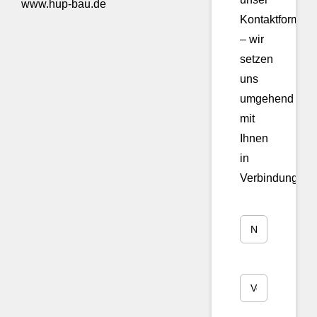
www.hup-bau.de
Kontaktformula
– wir
setzen
uns
umgehend
mit
Ihnen
in
Verbindung!