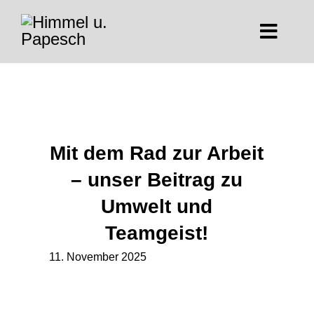
Zum
Toggle
Inhalt
Naviga
springen
Leistungen & Kompetenzen
Unternehmen
Mit dem Rad zur Arbeit
News
– unser Beitrag zu
Umwelt und
HG Gruppe
Teamgeist!
11. November 2025
Karriere